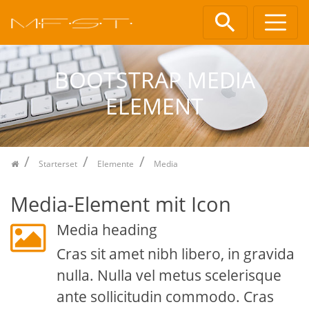
Zum Inhalt springen
BOOTSTRAP MEDIA
ELEMENT
Starterset
Elemente
Media
Media-Element mit Icon
Media heading
Cras sit amet nibh libero, in gravida
nulla. Nulla vel metus scelerisque
ante sollicitudin commodo. Cras